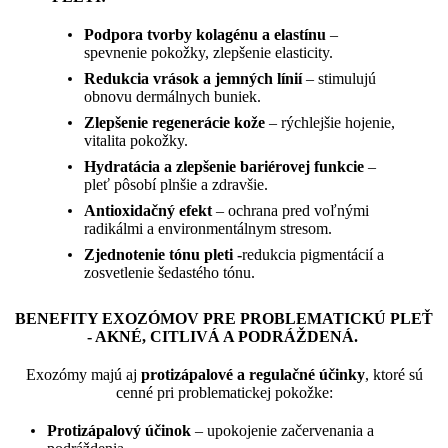
Podpora tvorby kolagénu a elastínu
–
spevnenie pokožky, zlepšenie elasticity.
Redukcia vrások a jemných línií
– stimulujú
obnovu dermálnych buniek.
Zlepšenie regenerácie kože
– rýchlejšie hojenie,
vitalita pokožky.
Hydratácia a zlepšenie bariérovej funkcie
–
pleť pôsobí plnšie a zdravšie.
Antioxidačný efekt
– ochrana pred voľnými
radikálmi a environmentálnym stresom.
Zjednotenie tónu pleti -
redukcia pigmentácií a
zosvetlenie šedastého tónu.
BENEFITY EXOZÓMOV PRE PROBLEMATICKÚ PLEŤ
- AKNÉ, CITLIVÁ A PODRÁŽDENÁ.
Exozómy majú aj
protizápalové a regulačné účinky
, ktoré sú
cenné pri problematickej pokožke:
Protizápalový účinok
– upokojenie začervenania a